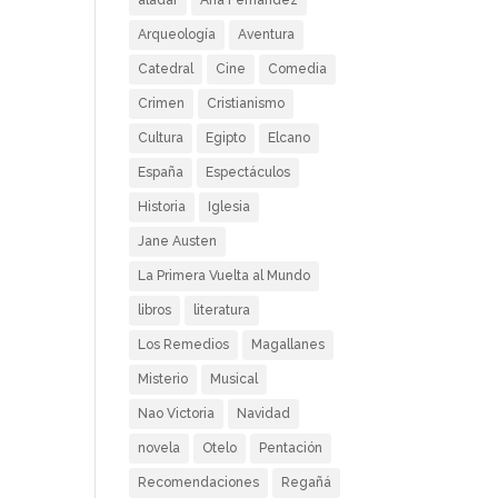
aladar
Ana Fernández
Arqueología
Aventura
Catedral
Cine
Comedia
Crimen
Cristianismo
Cultura
Egipto
Elcano
España
Espectáculos
Historia
Iglesia
Jane Austen
La Primera Vuelta al Mundo
libros
literatura
Los Remedios
Magallanes
Misterio
Musical
Nao Victoria
Navidad
novela
Otelo
Pentación
Recomendaciones
Regañá