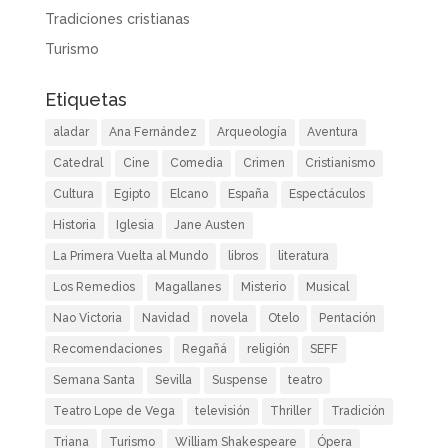
Tradiciones cristianas
Turismo
Etiquetas
aladar
Ana Fernández
Arqueología
Aventura
Catedral
Cine
Comedia
Crimen
Cristianismo
Cultura
Egipto
Elcano
España
Espectáculos
Historia
Iglesia
Jane Austen
La Primera Vuelta al Mundo
libros
literatura
Los Remedios
Magallanes
Misterio
Musical
Nao Victoria
Navidad
novela
Otelo
Pentación
Recomendaciones
Regañá
religión
SEFF
Semana Santa
Sevilla
Suspense
teatro
Teatro Lope de Vega
televisión
Thriller
Tradición
Triana
Turismo
William Shakespeare
Ópera