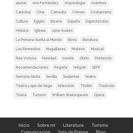
aladar
Ana Fernández
Arqueología
Aventura
Catedral
Cine
Comedia
Crimen
Cristianismo
Cultura
Egipto
Elcano
España
Espectáculos
Historia
Iglesia
Jane Austen
La Primera Vuelta al Mundo
libros
literatura
Los Remedios
Magallanes
Misterio
Musical
Nao Victoria
Navidad
novela
Otelo
Pentación
Recomendaciones
Regañá
religión
SEFF
Semana Santa
Sevilla
Suspense
teatro
Teatro Lope de Vega
televisión
Thriller
Tradición
Triana
Turismo
William Shakespeare
Ópera
Inicio
Sobre mí
Literatura
Turismo
Comunicación
Sala de Prensa
Blog