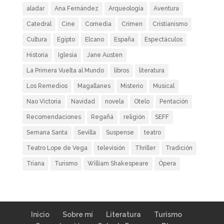
aladar
Ana Fernández
Arqueología
Aventura
Catedral
Cine
Comedia
Crimen
Cristianismo
Cultura
Egipto
Elcano
España
Espectáculos
Historia
Iglesia
Jane Austen
La Primera Vuelta al Mundo
libros
literatura
Los Remedios
Magallanes
Misterio
Musical
Nao Victoria
Navidad
novela
Otelo
Pentación
Recomendaciones
Regañá
religión
SEFF
Semana Santa
Sevilla
Suspense
teatro
Teatro Lope de Vega
televisión
Thriller
Tradición
Triana
Turismo
William Shakespeare
Ópera
Inicio
Sobre mí
Literatura
Turismo