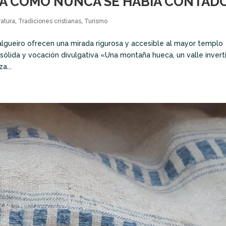
LA COMO NUNCA SE HABÍA CONTAD
ratura
,
Tradiciones cristianas
,
Turismo
lgueiro ofrecen una mirada rigurosa y accesible al mayor templo
ólida y vocación divulgativa «Una montaña hueca, un valle invert
a...