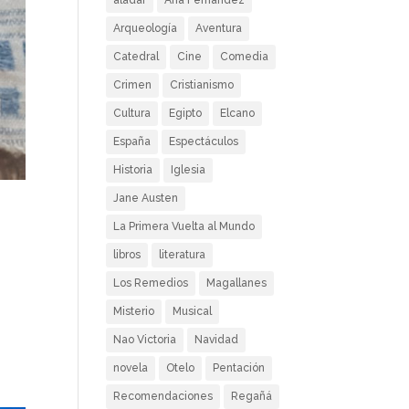
aladar
Ana Fernández
Arqueología
Aventura
Catedral
Cine
Comedia
Crimen
Cristianismo
Cultura
Egipto
Elcano
España
Espectáculos
Historia
Iglesia
Jane Austen
La Primera Vuelta al Mundo
libros
literatura
Los Remedios
Magallanes
Misterio
Musical
Nao Victoria
Navidad
novela
Otelo
Pentación
Recomendaciones
Regañá