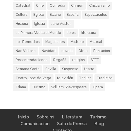
Catedral
Cine
Comedia
Crimen
Cristianismo
Cultura
Egipto
Elcano
España
Espectáculos
Historia
Iglesia
Jane Austen
La Primera Vuelta al Mundo
libros
literatura
Los Remedios
Magallanes
Misterio
Musical
Nao Victoria
Navidad
novela
Otelo
Pentación
Recomendaciones
Regañá
religión
SEFF
Semana Santa
Sevilla
Suspense
teatro
Teatro Lope de Vega
televisión
Thriller
Tradición
Triana
Turismo
William Shakespeare
Ópera
Inicio
Sobre mí
Literatura
Turismo
Comunicación
Sala de Prensa
Blog
Contacto