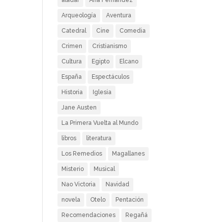
aladar
Ana Fernández
Arqueología
Aventura
Catedral
Cine
Comedia
Crimen
Cristianismo
Cultura
Egipto
Elcano
España
Espectáculos
Historia
Iglesia
Jane Austen
La Primera Vuelta al Mundo
libros
literatura
Los Remedios
Magallanes
Misterio
Musical
Nao Victoria
Navidad
novela
Otelo
Pentación
Recomendaciones
Regañá