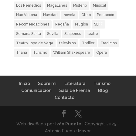
Los Remedios
Magallanes
Misterio
Musical
Nao Victoria
Navidad
novela
Otelo
Pentación
Recomendaciones
Regañá
religión
SEFF
Semana Santa
Sevilla
Suspense
teatro
Teatro Lope de Vega
televisión
Thriller
Tradición
Triana
Turismo
William Shakespeare
Ópera
Inicio
Sobre mí
Literatura
Turismo
Comunicación
Sala de Prensa
Blog
Contacto
Web diseñada por
Iván Puente
| Copyright 2025 -
Antonio Puente Mayor