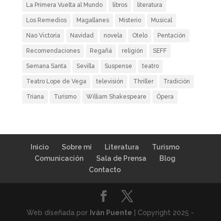
La Primera Vuelta al Mundo
libros
literatura
Los Remedios
Magallanes
Misterio
Musical
Nao Victoria
Navidad
novela
Otelo
Pentación
Recomendaciones
Regañá
religión
SEFF
Semana Santa
Sevilla
Suspense
teatro
Teatro Lope de Vega
televisión
Thriller
Tradición
Triana
Turismo
William Shakespeare
Ópera
Inicio
Sobre mí
Literatura
Turismo
Comunicación
Sala de Prensa
Blog
Contacto
Web diseñada por
Iván Puente
| Copyright 2025 -