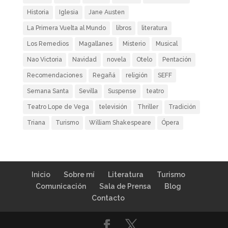
Historia
Iglesia
Jane Austen
La Primera Vuelta al Mundo
libros
literatura
Los Remedios
Magallanes
Misterio
Musical
Nao Victoria
Navidad
novela
Otelo
Pentación
Recomendaciones
Regañá
religión
SEFF
Semana Santa
Sevilla
Suspense
teatro
Teatro Lope de Vega
televisión
Thriller
Tradición
Triana
Turismo
William Shakespeare
Ópera
Inicio
Sobre mí
Literatura
Turismo
Comunicación
Sala de Prensa
Blog
Contacto