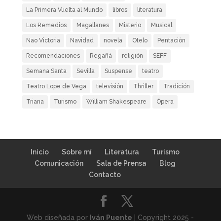
La Primera Vuelta al Mundo
libros
literatura
Los Remedios
Magallanes
Misterio
Musical
Nao Victoria
Navidad
novela
Otelo
Pentación
Recomendaciones
Regañá
religión
SEFF
Semana Santa
Sevilla
Suspense
teatro
Teatro Lope de Vega
televisión
Thriller
Tradición
Triana
Turismo
William Shakespeare
Ópera
Inicio
Sobre mí
Literatura
Turismo
Comunicación
Sala de Prensa
Blog
Contacto
Web diseñada por
Iván Puente
| Copyright 2025 -