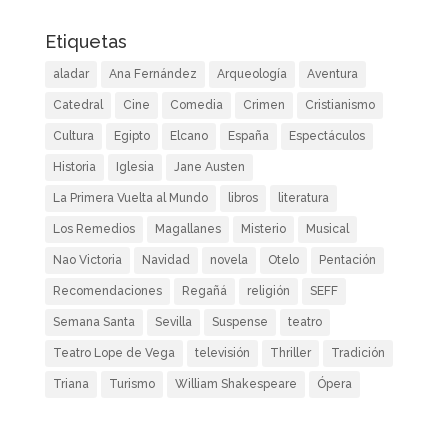
Etiquetas
aladar
Ana Fernández
Arqueología
Aventura
Catedral
Cine
Comedia
Crimen
Cristianismo
Cultura
Egipto
Elcano
España
Espectáculos
Historia
Iglesia
Jane Austen
La Primera Vuelta al Mundo
libros
literatura
Los Remedios
Magallanes
Misterio
Musical
Nao Victoria
Navidad
novela
Otelo
Pentación
Recomendaciones
Regañá
religión
SEFF
Semana Santa
Sevilla
Suspense
teatro
Teatro Lope de Vega
televisión
Thriller
Tradición
Triana
Turismo
William Shakespeare
Ópera