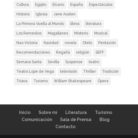
Cultura
Egipto
Elcano
España
Espectáculos
Historia
Iglesia
Jane Austen
La Primera Vuelta al Mundo
libros
literatura
Los Remedios
Magallanes
Misterio
Musical
Nao Victoria
Navidad
novela
Otelo
Pentación
Recomendaciones
Regañá
religión
SEFF
Semana Santa
Sevilla
Suspense
teatro
Teatro Lope de Vega
televisión
Thriller
Tradición
Triana
Turismo
William Shakespeare
Ópera
Inicio
Sobre mí
Literatura
Turismo
Comunicación
Sala de Prensa
Blog
Contacto