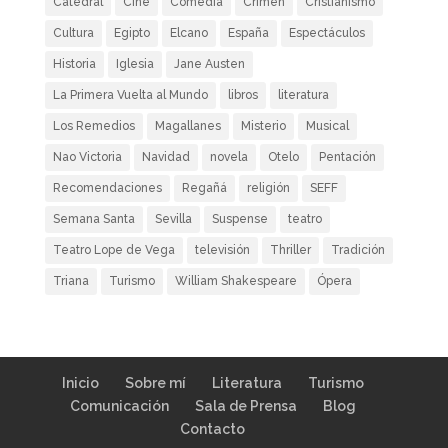
Catedral
Cine
Comedia
Crimen
Cristianismo
Cultura
Egipto
Elcano
España
Espectáculos
Historia
Iglesia
Jane Austen
La Primera Vuelta al Mundo
libros
literatura
Los Remedios
Magallanes
Misterio
Musical
Nao Victoria
Navidad
novela
Otelo
Pentación
Recomendaciones
Regañá
religión
SEFF
Semana Santa
Sevilla
Suspense
teatro
Teatro Lope de Vega
televisión
Thriller
Tradición
Triana
Turismo
William Shakespeare
Ópera
Inicio
Sobre mí
Literatura
Turismo
Comunicación
Sala de Prensa
Blog
Contacto