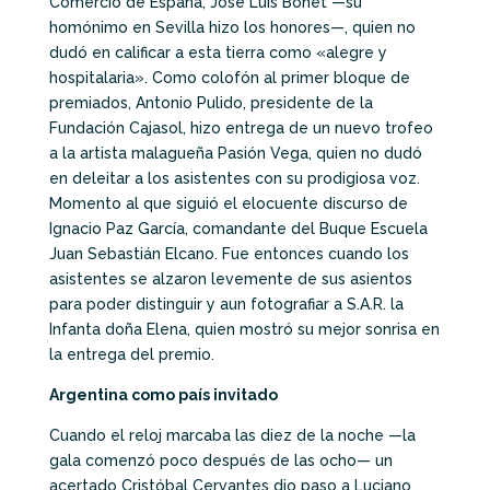
Comercio de España, José Luis Bonet —su
homónimo en Sevilla hizo los honores—, quien no
dudó en calificar a esta tierra como «alegre y
hospitalaria». Como colofón al primer bloque de
premiados, Antonio Pulido, presidente de la
Fundación Cajasol, hizo entrega de un nuevo trofeo
a la artista malagueña Pasión Vega, quien no dudó
en deleitar a los asistentes con su prodigiosa voz.
Momento al que siguió el elocuente discurso de
Ignacio Paz García, comandante del Buque Escuela
Juan Sebastián Elcano. Fue entonces cuando los
asistentes se alzaron levemente de sus asientos
para poder distinguir y aun fotografiar a S.A.R. la
Infanta doña Elena, quien mostró su mejor sonrisa en
la entrega del premio.
Argentina como país invitado
Cuando el reloj marcaba las diez de la noche —la
gala comenzó poco después de las ocho— un
acertado Cristóbal Cervantes dio paso a Luciano