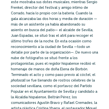
este mostraba sus dotes musicales, mientras Sergio
Frenkel, director del festival y amigo íntimo de
Corrado, hacía lo propio con la batería. Cuando la
gala alcanzaba las dos horas y media de duración —
más de un asistente ya había abandonado su
asiento en busca del patio— el alcalde de Sevilla,
Juan Espadas, se situó tras el atril para recoger el
último trofeo de la noche. En esta ocasión como
reconocimiento a la ciudad de Sevilla —todo un
detalle por parte de la organización—. De nuevo una
nube de fotógrafos se situó frente a los
protagonistas, pues el regidor hispalense recibió el
homenaje de manos de doña Elena de Borbón.
Terminado el acto y como paso previo al cóctel, el
photocall
se fue llenando de rostros célebres de la
sociedad sevillana, como el portavoz del Partido
Popular en el Ayuntamiento de Sevilla
y candidato a
la Alcaldía hispalense, Beltrán
Pérez, los
comunicadores Agustín Bravo y Rafael Cremades, la
artista plástica Cristina Ybarra, el restaurador Miguel