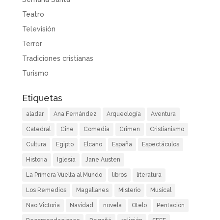
Teatro
Televisión
Terror
Tradiciones cristianas
Turismo
Etiquetas
aladar
Ana Fernández
Arqueología
Aventura
Catedral
Cine
Comedia
Crimen
Cristianismo
Cultura
Egipto
Elcano
España
Espectáculos
Historia
Iglesia
Jane Austen
La Primera Vuelta al Mundo
libros
literatura
Los Remedios
Magallanes
Misterio
Musical
Nao Victoria
Navidad
novela
Otelo
Pentación