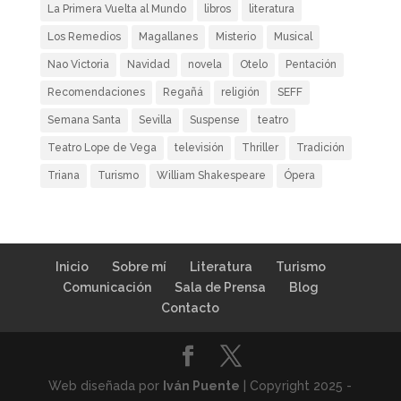
La Primera Vuelta al Mundo
libros
literatura
Los Remedios
Magallanes
Misterio
Musical
Nao Victoria
Navidad
novela
Otelo
Pentación
Recomendaciones
Regañá
religión
SEFF
Semana Santa
Sevilla
Suspense
teatro
Teatro Lope de Vega
televisión
Thriller
Tradición
Triana
Turismo
William Shakespeare
Ópera
Inicio
Sobre mí
Literatura
Turismo
Comunicación
Sala de Prensa
Blog
Contacto
Web diseñada por
Iván Puente
| Copyright 2025 -