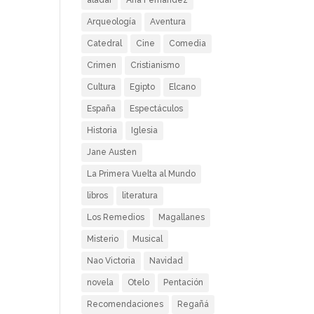
aladar
Ana Fernández
Arqueología
Aventura
Catedral
Cine
Comedia
Crimen
Cristianismo
Cultura
Egipto
Elcano
España
Espectáculos
Historia
Iglesia
Jane Austen
La Primera Vuelta al Mundo
libros
literatura
Los Remedios
Magallanes
Misterio
Musical
Nao Victoria
Navidad
novela
Otelo
Pentación
Recomendaciones
Regañá