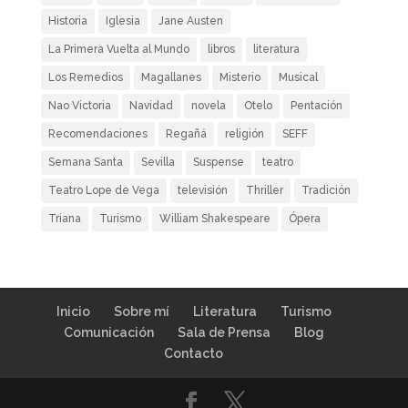
Historia
Iglesia
Jane Austen
La Primera Vuelta al Mundo
libros
literatura
Los Remedios
Magallanes
Misterio
Musical
Nao Victoria
Navidad
novela
Otelo
Pentación
Recomendaciones
Regañá
religión
SEFF
Semana Santa
Sevilla
Suspense
teatro
Teatro Lope de Vega
televisión
Thriller
Tradición
Triana
Turismo
William Shakespeare
Ópera
Inicio
Sobre mí
Literatura
Turismo
Comunicación
Sala de Prensa
Blog
Contacto