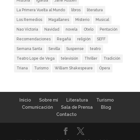
Historia
Iglesia
Jane Austen
La Primera Vuelta al Mundo
libros
literatura
Los Remedios
Magallanes
Misterio
Musical
Nao Victoria
Navidad
novela
Otelo
Pentación
Recomendaciones
Regañá
religión
SEFF
Semana Santa
Sevilla
Suspense
teatro
Teatro Lope de Vega
televisión
Thriller
Tradición
Triana
Turismo
William Shakespeare
Ópera
Inicio
Sobre mí
Literatura
Turismo
Comunicación
Sala de Prensa
Blog
Contacto