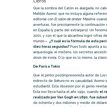
Libros
Que la sombra del Catón es alargada, no cabe 
Matilde Asensi, que no incluya alguna refere
editorial con
El salón de ámbar
. Máxime cuando
aventuras, fue precisamente la continuación d
en España (y parte del extranjero). Un fen
2001, y con el que la alicantina logró cifras
mundo—.
¿Y cuál es la fórmula de esta per
diez horas seguidas?
Pues todo apunta a su 
arqueología, el misterio, los secretos ancest
dosis de ironía. O lo que es lo mismo, la clás
De París a Tokio
Que el pintor postimpresionista autor de
Los 
indirecto de
Sakura
no es casualidad. Asensi 
estudiantil. Esta obsesión por el genio neer
Esta nos lleva hasta el año 1991, cuando
el r
realizado por Van Gogh en 1890, fue subast
de ochenta y dos millones y medio de dólares