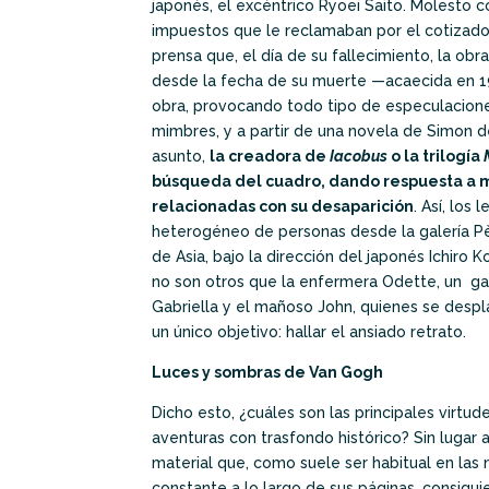
japonés, el excéntrico Ryoei Saito. Molesto c
impuestos que le reclamaban por el cotizado
prensa que, el día de su fallecimiento, la obr
desde la fecha de su muerte —acaecida en 19
obra, provocando todo tipo de especulacione
mimbres, y a partir de una novela de Simon d
asunto,
la creadora de
Iacobus
o la trilogía
búsqueda del cuadro, dando respuesta a m
relacionadas con su desaparición
. Así, los
heterogéneo de personas desde la galería Pè
de Asia, bajo la dirección del japonés Ichiro 
no son otros que la enfermera Odette, un galer
Gabriella y el mañoso John, quienes se desp
un único objetivo: hallar el ansiado retrato.
Luces y sombras de Van Gogh
Dicho esto, ¿cuáles son las principales virt
aventuras con trasfondo histórico? Sin lugar
material que, como suele ser habitual en las 
constante a lo largo de sus páginas, consigu