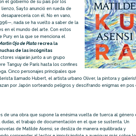
on el gobierno de su país por los
 lienzo, Sayto anunció en rueda de
a desaparecería con él. No en vano,
96—, nada se ha vuelto a saber de la
s en el mundo del arte. Con estos
e Pury en la que se menciona el
Martin Ojo de Plata
recrea la
uchas de las incógnitas
 lectores viajarán junto a un grupo
re Tanguy de París hasta los confines
Koga. Cinco personajes principales que
ista llamado Hubert, el artista urbano Oliver, la pintora y galeris
lazan por Japón sorteando peligros y descifrando enigmas en pos
udes de una obra que supone la enésima vuelta de tuerca al género
 a dudas, el trabajo de documentación en el que se sustenta. Un
novelas de Matilde Asensi, se desliza de manera equilibrada y
iendo sorprender al lector e impulsándole a averiguar más sobre lo