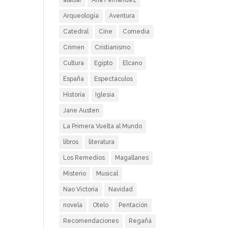
aladar
Ana Fernández
Arqueología
Aventura
Catedral
Cine
Comedia
Crimen
Cristianismo
Cultura
Egipto
Elcano
España
Espectáculos
Historia
Iglesia
Jane Austen
La Primera Vuelta al Mundo
libros
literatura
Los Remedios
Magallanes
Misterio
Musical
Nao Victoria
Navidad
novela
Otelo
Pentación
Recomendaciones
Regañá