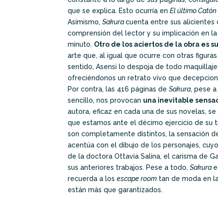
que se explica. Esto ocurría en
El último Catón
Asimismo,
Sakura
cuenta entre sus alicientes c
comprensión del lector y su implicación en la
minuto.
Otro de los aciertos de la obra es
arte que, al igual que ocurre con otras figur
sentido, Asensi lo despoja de todo maquillaje
ofreciéndonos un retrato vivo que decepciona
Por contra, las 416 páginas de
Sakura
, pese a
sencillo, nos provocan
una inevitable sensa
autora, eficaz en cada una de sus novelas, s
que estamos ante el décimo ejercicio de su tra
son completamente distintos, la sensación d
acentúa con el dibujo de los personajes, cuyo 
de la doctora Ottavia Salina, el carisma de Ga
sus anteriores trabajos. Pese a todo,
Sakura
e
recuerda a los
escape room
tan de moda en la
están más que garantizados.