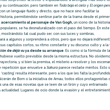
y su continuación, pero también en
Todo bajo el cielo
y
El origen per
on un lenguaje fluido y directo, que no hace sino facilitar la
 historia, permitiéndole sentirse parte de la trama desde el primer
 su acercamiento al personaje de Van Gogh,
un icono de la histori
as populares, se ha desnaturalizado con el paso del tiempo. En este
, mostrándolo tal cual pudo ser, con sus luces y sombras,
rá a algunos y sorprenderá a otros, pero que no dejará indiferent
 sus capítulos cortos, su ritmo constante y su discurso culto y a la
ción de
déjà vu
ya desde su arranque
. Es como si la fórmula de l
e hubiese vuelto previsible desde la misma estructura. No olvidem
yectoria, y si bien la premisa, el misterio a resolver y los escena
e repetición que envuelve a
Sakura
parece restarle méritos. Esto 
‘casting’ resulta interesante, pero a los que les falta la profundid
lcerán de Born o la iniciativa de Arnau, todos ellos protagonistas 
s una de esas novelas que se leen de un tirón y cuyo entramado
 actualidad. Lugares de ocio donde la evasión y el entretenimien