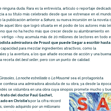
ninguna duda. Rara es la entrevista, artículo o reportaje dedicad
ncia a su título más celebrado desde que se estrenase en el mund
 la publicación anterior a
Sakura
, su nueva incursión en la novela 
e aquel libro que logró situarla en el podio de los autores más le
ómeno que no ha hecho más que crecer desde su alumbramiento en
 de vértigo —hoy acumula más de 20 millones de lectores en todo e
iodista admiradora de Proust que puede llegar a escribir hasta
capacidad para mezclar ingredientes atractivos, como la
rales y la aventura, a los que añade escenas de acción y una buena
ica receta del
best seller
, pero con un punto de calidad.
Girasoles
,
La noche estrellada
o
La Mousmé
sea el protagonista
se confiesa una admiradora absoluta de su obra, ya desde la époc
landés se vislumbra en una obra cuya sinopsis promete mucho y bu
etrato del doctor Paul Gachet,
ado en Christie’s
por la cifra récord
, siendo adquirido por un millonario