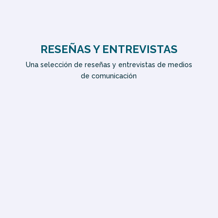
RESEÑAS Y ENTREVISTAS
Una selección de reseñas y entrevistas de medios
de comunicación
El Correo de Andalucía
COPE
NEO FM
Libertad FM
Radio Santa María
Revista Distopía
Blog Pinceladas de literatura
Blog Deletreadeeritrea
Blog Espíritus volátiles